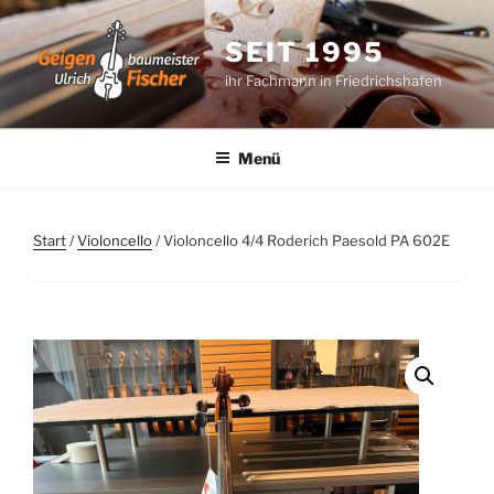
Zum
Inhalt
SEIT 1995
springen
ihr Fachmann in Friedrichshafen
Menü
Start
/
Violoncello
/ Violoncello 4/4 Roderich Paesold PA 602E