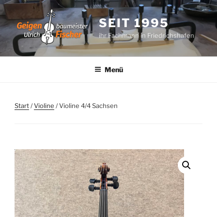
Zum
Inhalt
SEIT 1995
springen
ihr Fachmann in Friedrichshafen
Menü
Start
/
Violine
/ Violine 4/4 Sachsen